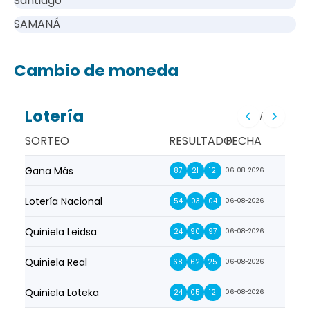
Santiago
SAMANÁ
Cambio de moneda
Lotería
/
SORTEO
RESULTADO
FECHA
Gana Más
Prim
87
21
12
06-08-2026
Lotería Nacional
La Pr
54
03
04
06-08-2026
Quiniela Leidsa
La S
24
90
97
06-08-2026
Quiniela Real
La Su
68
62
25
06-08-2026
Quiniela Loteka
Lot
24
05
12
06-08-2026