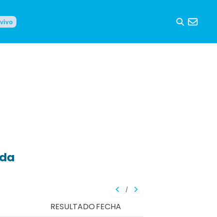
 vivo
eda
/
RESULTADO
FECHA