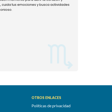
ud, cuida tus emociones y busca actividades
muestra tu lado m
monioso.
permitiéndote mom
OTROS ENLACES
Políticas de privacidad