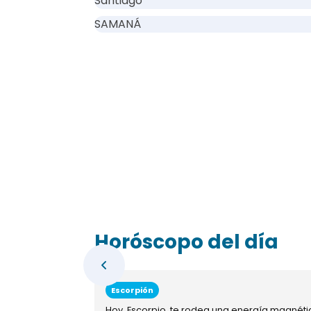
Santiago
SAMANÁ
Horóscopo del día
Escorpión
Hoy, Escorpio, te rodea una energía magnéti