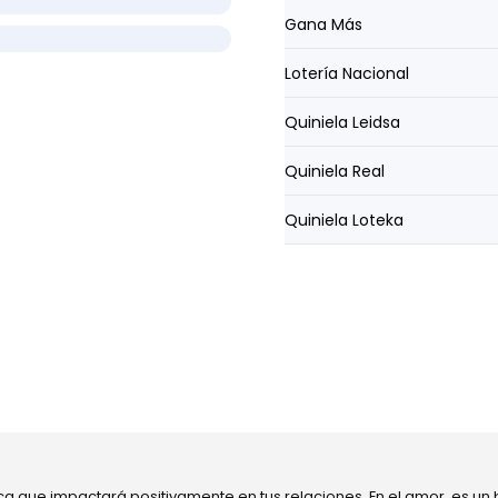
Gana Más
Lotería Nacional
Quiniela Leidsa
Quiniela Real
Quiniela Loteka
ca que impactará positivamente en tus relaciones. En el amor, es un