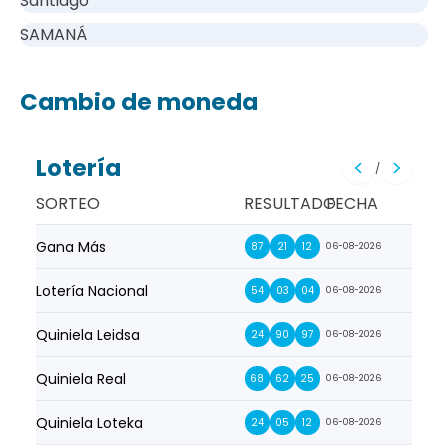
Santiago
SAMANÁ
Cambio de moneda
Lotería
/
SORTEO
RESULTADO
FECHA
Gana Más
Prim
87
21
12
06-08-2026
Lotería Nacional
La Pr
54
03
04
06-08-2026
Quiniela Leidsa
La S
24
90
97
06-08-2026
Quiniela Real
La Su
68
62
25
06-08-2026
Quiniela Loteka
Lot
24
05
12
06-08-2026