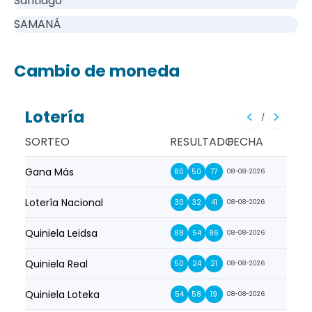
Santiago
SAMANÁ
Cambio de moneda
Lotería
/
SORTEO
RESULTADO
FECHA
Gana Más
Prim
80
50
77
08-08-2026
Lotería Nacional
La Pr
30
32
41
08-08-2026
Quiniela Leidsa
La S
88
54
86
08-08-2026
Quiniela Real
La Su
50
24
21
08-08-2026
Quiniela Loteka
Lot
54
58
19
08-08-2026