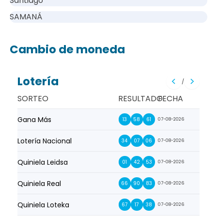
Santiago
SAMANÁ
Cambio de moneda
Lotería
/
SORTEO
RESULTADO
FECHA
Gana Más
Prim
13
58
61
07-08-2026
Lotería Nacional
La Pr
34
07
06
07-08-2026
Quiniela Leidsa
La S
01
42
53
07-08-2026
Quiniela Real
La Su
66
90
83
07-08-2026
Quiniela Loteka
Lot
67
17
38
07-08-2026