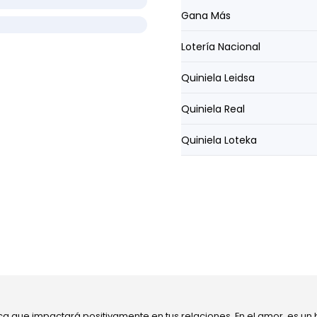
Gana Más
Lotería Nacional
Quiniela Leidsa
Quiniela Real
Quiniela Loteka
ca que impactará positivamente en tus relaciones. En el amor, es un