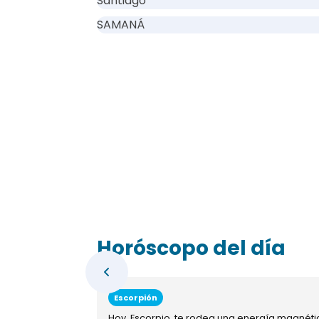
Santiago
SAMANÁ
Horóscopo del día
Escorpión
Hoy, Escorpio, te rodea una energía magnéti