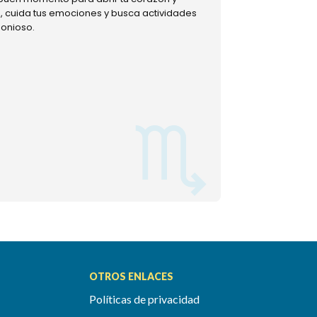
ud, cuida tus emociones y busca actividades
muestra tu lado m
monioso.
permitiéndote mom
OTROS ENLACES
Políticas de privacidad