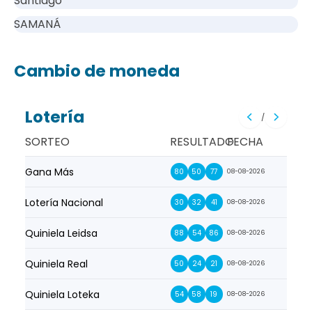
Santiago
SAMANÁ
Cambio de moneda
Lotería
/
SORTEO
RESULTADO
FECHA
Gana Más
Prim
80
50
77
08-08-2026
Lotería Nacional
La Pr
30
32
41
08-08-2026
Quiniela Leidsa
La S
88
54
86
08-08-2026
Quiniela Real
La Su
50
24
21
08-08-2026
Quiniela Loteka
Lot
54
58
19
08-08-2026