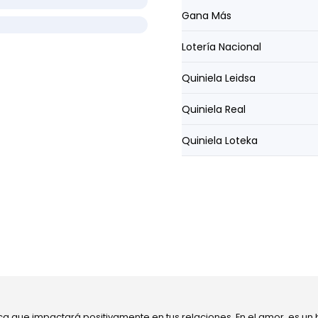
Gana Más
Lotería Nacional
Quiniela Leidsa
Quiniela Real
Quiniela Loteka
ca que impactará positivamente en tus relaciones. En el amor, es un