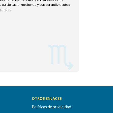
ud, cuida tus emociones y busca actividades
muestra tu lado m
monioso.
permitiéndote mom
OTROS ENLACES
Políticas de privacidad