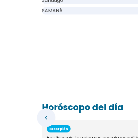
Santiago
SAMANÁ
Horóscopo del día
Escorpión
Hoy, Escorpio, te rodea una energía magnéti