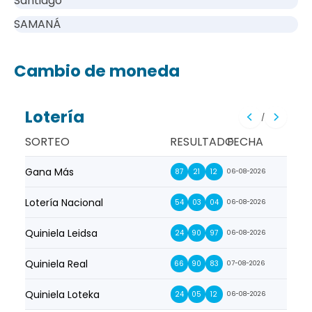
Santiago
SAMANÁ
Cambio de moneda
Lotería
/
SORTEO
RESULTADO
FECHA
Gana Más
Prim
87
21
12
06-08-2026
Lotería Nacional
La Pr
54
03
04
06-08-2026
Quiniela Leidsa
La S
24
90
97
06-08-2026
Quiniela Real
La Su
66
90
83
07-08-2026
Quiniela Loteka
Lot
24
05
12
06-08-2026