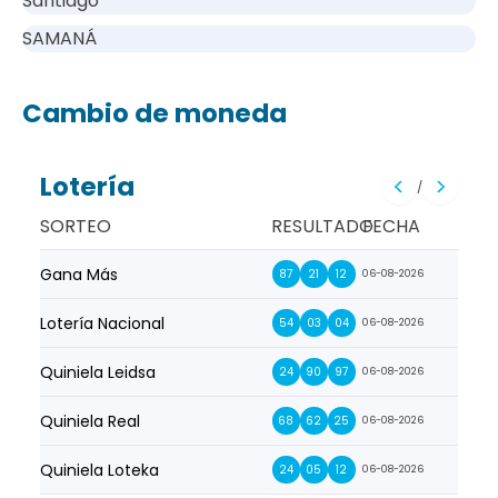
Santiago
SAMANÁ
Cambio de moneda
Lotería
/
SORTEO
RESULTADO
FECHA
Gana Más
Prim
87
21
12
06-08-2026
Lotería Nacional
La Pr
54
03
04
06-08-2026
Quiniela Leidsa
La S
24
90
97
06-08-2026
Quiniela Real
La Su
68
62
25
06-08-2026
Quiniela Loteka
Lot
24
05
12
06-08-2026