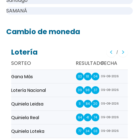
Santiago
SAMANÁ
Cambio de moneda
Lotería
/
SORTEO
RESULTADO
FECHA
Gana Más
Prim
03
18
04
09-08-2026
Lotería Nacional
La Pr
39
98
37
09-08-2026
Quiniela Leidsa
La S
11
84
20
09-08-2026
Quiniela Real
La Su
64
41
74
09-08-2026
Quiniela Loteka
Lot
77
34
03
09-08-2026