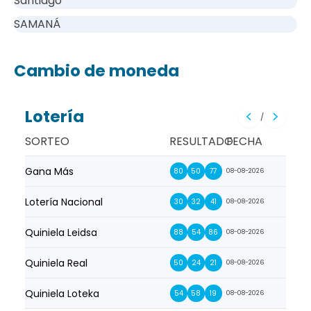
Santiago
SAMANÁ
Cambio de moneda
Lotería
/
SORTEO
RESULTADO
FECHA
Gana Más
Prim
80
50
77
08-08-2026
Lotería Nacional
La Pr
30
32
41
08-08-2026
Quiniela Leidsa
La S
88
54
86
08-08-2026
Quiniela Real
La Su
50
24
21
08-08-2026
Quiniela Loteka
Lot
54
58
19
08-08-2026