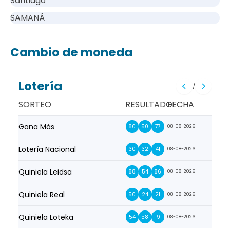
Santiago
SAMANÁ
Cambio de moneda
Lotería
/
SORTEO
RESULTADO
FECHA
Gana Más
Prim
80
50
77
08-08-2026
Lotería Nacional
La Pr
30
32
41
08-08-2026
Quiniela Leidsa
La S
88
54
86
08-08-2026
Quiniela Real
La Su
50
24
21
08-08-2026
Quiniela Loteka
Lot
54
58
19
08-08-2026