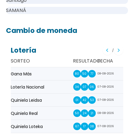
Santiago
SAMANÁ
Cambio de moneda
Lotería
/
SORTEO
RESULTADO
FECHA
Gana Más
Prim
80
50
77
08-08-2026
Lotería Nacional
La Pr
34
07
06
07-08-2026
Quiniela Leidsa
La S
01
42
53
07-08-2026
Quiniela Real
La Su
50
24
21
08-08-2026
Quiniela Loteka
Lot
67
17
38
07-08-2026