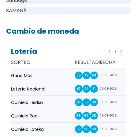
Santiago
SAMANÁ
Cambio de moneda
Lotería
/
SORTEO
RESULTADO
FECHA
Gana Más
Prim
66
49
04
05-08-2026
Lotería Nacional
La Pr
01
29
31
05-08-2026
Quiniela Leidsa
La S
87
15
80
05-08-2026
Quiniela Real
La Su
68
62
25
06-08-2026
Quiniela Loteka
Lot
62
28
69
05-08-2026