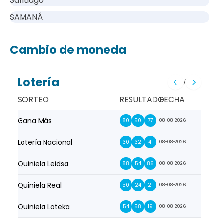
Santiago
SAMANÁ
Cambio de moneda
Lotería
/
SORTEO
RESULTADO
FECHA
Gana Más
Prim
80
50
77
08-08-2026
Lotería Nacional
La Pr
30
32
41
08-08-2026
Quiniela Leidsa
La S
88
54
86
08-08-2026
Quiniela Real
La Su
50
24
21
08-08-2026
Quiniela Loteka
Lot
54
58
19
08-08-2026