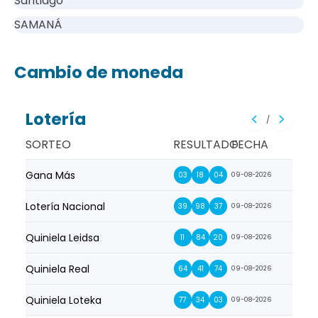
Santiago
SAMANÁ
Cambio de moneda
Lotería
/
SORTEO
RESULTADO
FECHA
Gana Más
Prim
03
18
04
09-08-2026
Lotería Nacional
La Pr
39
98
37
09-08-2026
Quiniela Leidsa
La S
11
84
20
09-08-2026
Quiniela Real
La Su
64
41
74
09-08-2026
Quiniela Loteka
Lot
77
34
03
09-08-2026