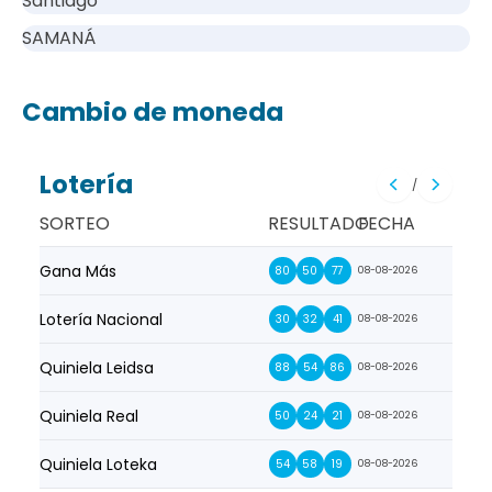
Santiago
SAMANÁ
Cambio de moneda
Lotería
/
SORTEO
RESULTADO
FECHA
Gana Más
Prim
80
50
77
08-08-2026
Lotería Nacional
La Pr
30
32
41
08-08-2026
Quiniela Leidsa
La S
88
54
86
08-08-2026
Quiniela Real
La Su
50
24
21
08-08-2026
Quiniela Loteka
Lot
54
58
19
08-08-2026