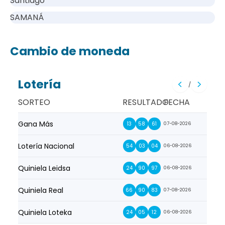
Santiago
SAMANÁ
Cambio de moneda
Lotería
/
SORTEO
RESULTADO
FECHA
Gana Más
Prim
13
58
61
07-08-2026
Lotería Nacional
La Pr
54
03
04
06-08-2026
Quiniela Leidsa
La S
24
90
97
06-08-2026
Quiniela Real
La Su
66
90
83
07-08-2026
Quiniela Loteka
Lot
24
05
12
06-08-2026