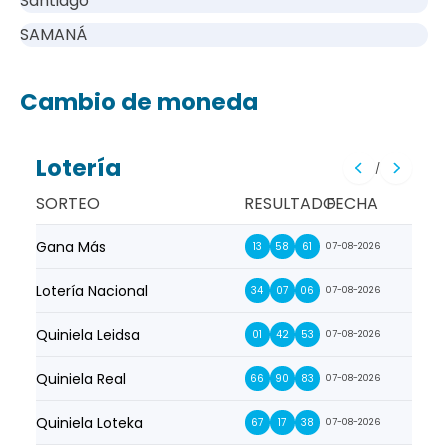
Santiago
SAMANÁ
Cambio de moneda
Lotería
/
SORTEO
RESULTADO
FECHA
Gana Más
Prim
13
58
61
07-08-2026
Lotería Nacional
La Pr
34
07
06
07-08-2026
Quiniela Leidsa
La S
01
42
53
07-08-2026
Quiniela Real
La Su
66
90
83
07-08-2026
Quiniela Loteka
Lot
67
17
38
07-08-2026