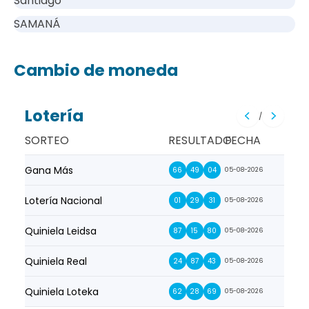
Santiago
SAMANÁ
Cambio de moneda
Lotería
/
SORTEO
RESULTADO
FECHA
Gana Más
Prim
66
49
04
05-08-2026
Lotería Nacional
La Pr
01
29
31
05-08-2026
Quiniela Leidsa
La S
87
15
80
05-08-2026
Quiniela Real
La Su
24
87
43
05-08-2026
Quiniela Loteka
Lot
62
28
69
05-08-2026