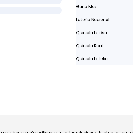
Gana Más
Lotería Nacional
Quiniela Leidsa
Quiniela Real
Quiniela Loteka
ca que impactará positivamente en tus relaciones. En el amor, es un