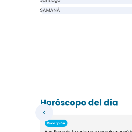
Santiago
SAMANÁ
Horóscopo del día
Escorpión
Hoy, Escorpio, te rodea una energía magnéti