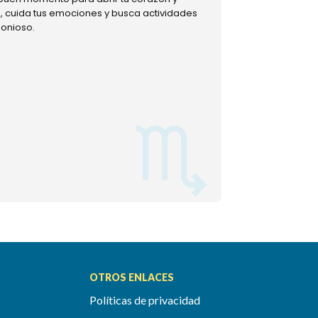
ud, cuida tus emociones y busca actividades
muestra tu lado m
monioso.
permitiéndote mom
OTROS ENLACES
Políticas de privacidad