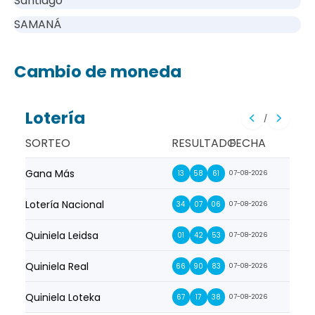
Santiago
SAMANÁ
Cambio de moneda
Lotería
/
SORTEO
RESULTADO
FECHA
Gana Más
Prim
13
58
61
07-08-2026
Lotería Nacional
La Pr
34
07
06
07-08-2026
Quiniela Leidsa
La S
01
42
53
07-08-2026
Quiniela Real
La Su
66
90
83
07-08-2026
Quiniela Loteka
Lot
67
17
38
07-08-2026