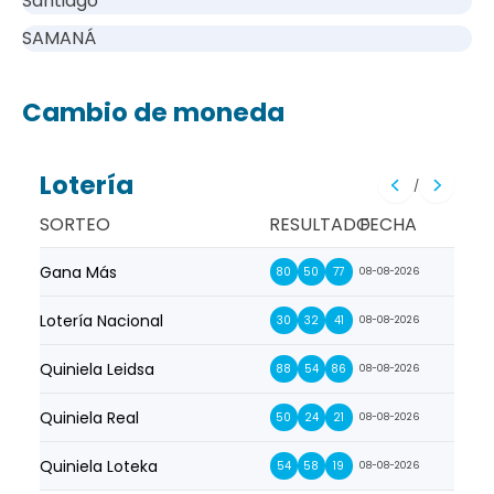
Santiago
SAMANÁ
Cambio de moneda
Lotería
/
SORTEO
RESULTADO
FECHA
Gana Más
Prim
80
50
77
08-08-2026
Lotería Nacional
La Pr
30
32
41
08-08-2026
Quiniela Leidsa
La S
88
54
86
08-08-2026
Quiniela Real
La Su
50
24
21
08-08-2026
Quiniela Loteka
Lot
54
58
19
08-08-2026