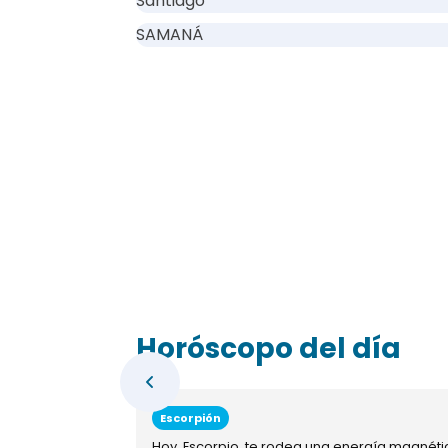
Santiago
SAMANÁ
Horóscopo del día
Escorpión
Hoy, Escorpio, te rodea una energía magnéti