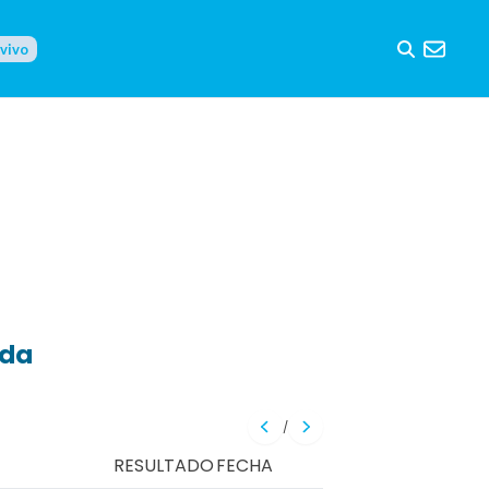
 vivo
eda
/
RESULTADO
FECHA