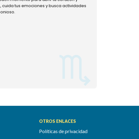
ud, cuida tus emociones y busca actividades
muestra tu lado m
monioso.
permitiéndote mom
OTROS ENLACES
Políticas de privacidad