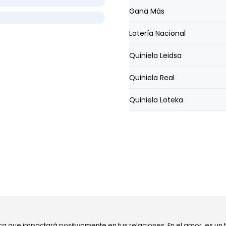
Gana Más
Lotería Nacional
Quiniela Leidsa
Quiniela Real
Quiniela Loteka
ca que impactará positivamente en tus relaciones. En el amor, es un