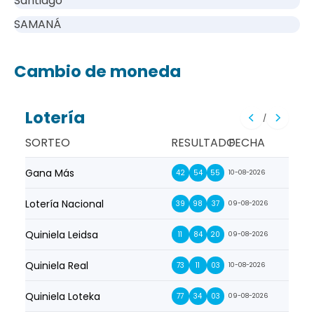
Santiago
SAMANÁ
Cambio de moneda
Lotería
/
SORTEO
RESULTADO
FECHA
Gana Más
Prim
42
54
55
10-08-2026
Lotería Nacional
La Pr
39
98
37
09-08-2026
Quiniela Leidsa
La S
11
84
20
09-08-2026
Quiniela Real
La Su
73
11
03
10-08-2026
Quiniela Loteka
Lot
77
34
03
09-08-2026