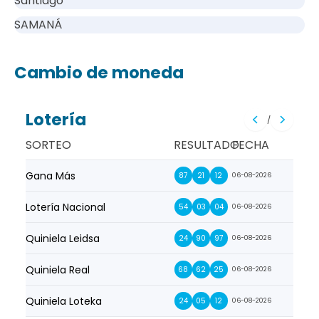
Santiago
SAMANÁ
Cambio de moneda
Lotería
/
SORTEO
RESULTADO
FECHA
Gana Más
Prim
87
21
12
06-08-2026
Lotería Nacional
La Pr
54
03
04
06-08-2026
Quiniela Leidsa
La S
24
90
97
06-08-2026
Quiniela Real
La Su
68
62
25
06-08-2026
Quiniela Loteka
Lot
24
05
12
06-08-2026