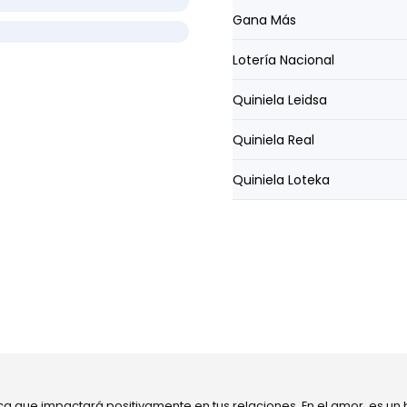
Gana Más
Lotería Nacional
Quiniela Leidsa
Quiniela Real
Quiniela Loteka
ca que impactará positivamente en tus relaciones. En el amor, es un