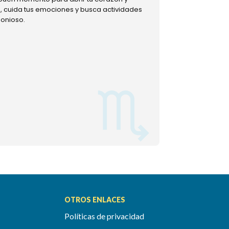
ud, cuida tus emociones y busca actividades
muestra tu lado m
monioso.
permitiéndote mom
OTROS ENLACES
Políticas de privacidad