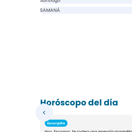
Santiago
SAMANÁ
Horóscopo del día
Escorpión
Hoy, Escorpio, te rodea una energía magnéti