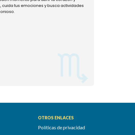
ud, cuida tus emociones y busca actividades
muestra tu lado m
monioso.
permitiéndote mom
OTROS ENLACES
Políticas de privacidad