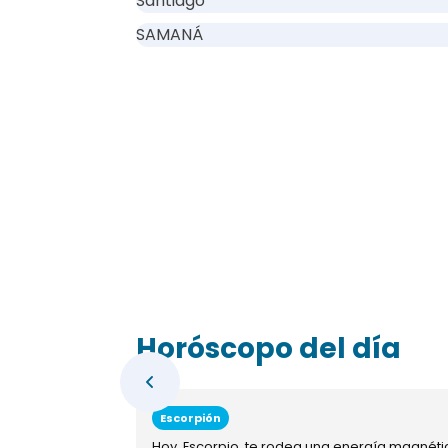
Santiago
SAMANÁ
Horóscopo del día
Escorpión
Hoy, Escorpio, te rodea una energía magnéti