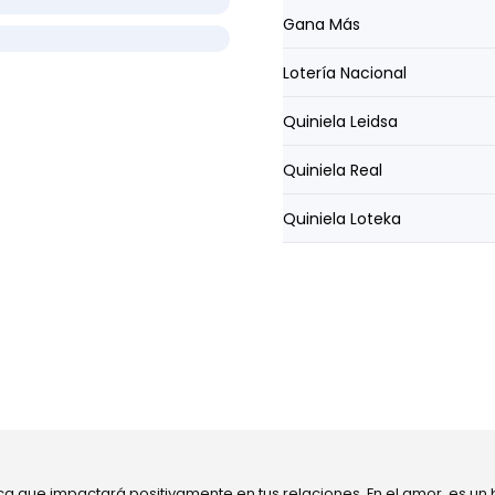
Gana Más
Lotería Nacional
Quiniela Leidsa
Quiniela Real
Quiniela Loteka
ca que impactará positivamente en tus relaciones. En el amor, es un