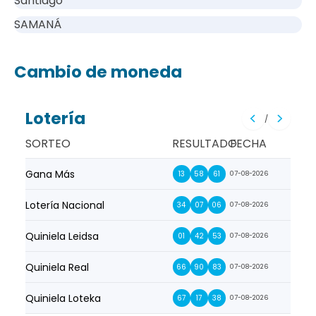
Santiago
SAMANÁ
Cambio de moneda
Lotería
/
SORTEO
RESULTADO
FECHA
Gana Más
Prim
13
58
61
07-08-2026
Lotería Nacional
La Pr
34
07
06
07-08-2026
Quiniela Leidsa
La S
01
42
53
07-08-2026
Quiniela Real
La Su
66
90
83
07-08-2026
Quiniela Loteka
Lot
67
17
38
07-08-2026