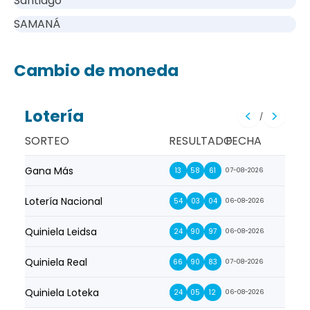
Santiago
SAMANÁ
Cambio de moneda
Lotería
/
SORTEO
RESULTADO
FECHA
Gana Más
Prim
13
58
61
07-08-2026
Lotería Nacional
La Pr
54
03
04
06-08-2026
Quiniela Leidsa
La S
24
90
97
06-08-2026
Quiniela Real
La Su
66
90
83
07-08-2026
Quiniela Loteka
Lot
24
05
12
06-08-2026