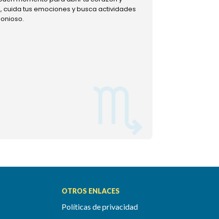
ud, cuida tus emociones y busca actividades
muestra tu lado m
monioso.
permitiéndote mom
OTROS ENLACES
Políticas de privacidad