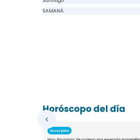
Santiago
SAMANÁ
Horóscopo del día
Escorpión
Hoy, Escorpio, te rodea una energía magnéti