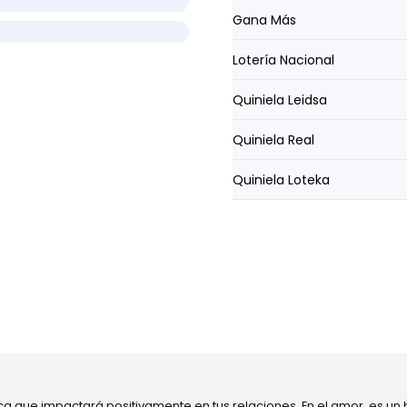
Gana Más
Lotería Nacional
Quiniela Leidsa
Quiniela Real
Quiniela Loteka
ca que impactará positivamente en tus relaciones. En el amor, es un