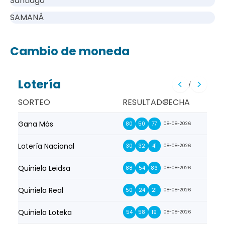
Santiago
SAMANÁ
Cambio de moneda
Lotería
/
SORTEO
RESULTADO
FECHA
Gana Más
Prim
80
50
77
08-08-2026
Lotería Nacional
La Pr
30
32
41
08-08-2026
Quiniela Leidsa
La S
88
54
86
08-08-2026
Quiniela Real
La Su
50
24
21
08-08-2026
Quiniela Loteka
Lot
54
58
19
08-08-2026