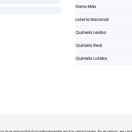
Gana Más
Lotería Nacional
Quiniela Leidsa
Quiniela Real
Quiniela Loteka
ca que impactará positivamente en tus relaciones. En el amor, es un