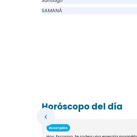
Santiago
SAMANÁ
Horóscopo del día
Escorpión
Hoy, Escorpio, te rodea una energía magnéti