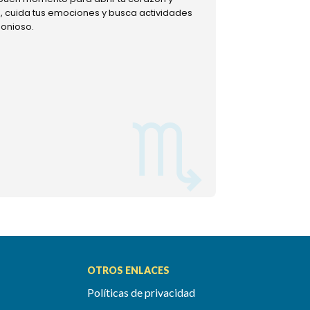
ud, cuida tus emociones y busca actividades
muestra tu lado m
monioso.
permitiéndote mom
OTROS ENLACES
Políticas de privacidad