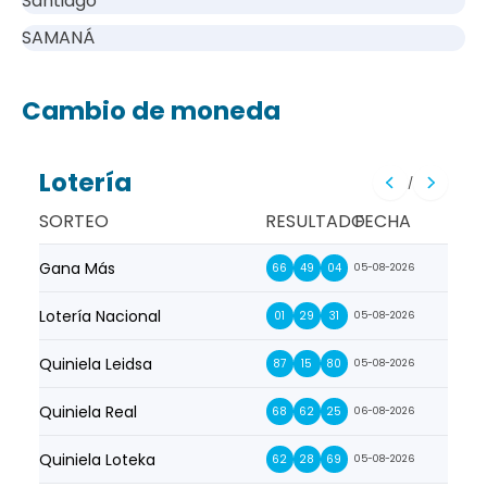
Santiago
SAMANÁ
Cambio de moneda
Lotería
/
SORTEO
RESULTADO
FECHA
Gana Más
Prim
66
49
04
05-08-2026
Lotería Nacional
La Pr
01
29
31
05-08-2026
Quiniela Leidsa
La S
87
15
80
05-08-2026
Quiniela Real
La Su
68
62
25
06-08-2026
Quiniela Loteka
Lot
62
28
69
05-08-2026