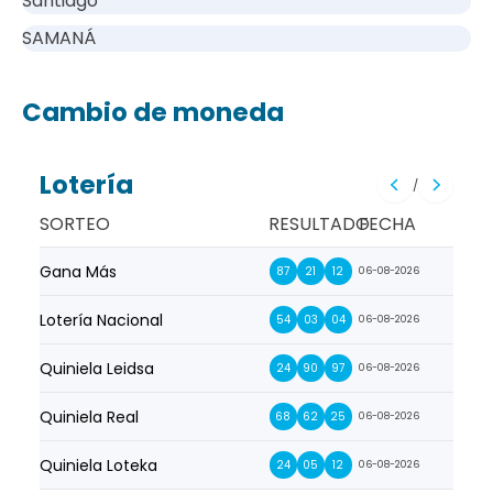
Santiago
SAMANÁ
Cambio de moneda
Lotería
/
SORTEO
RESULTADO
FECHA
Gana Más
Prim
87
21
12
06-08-2026
Lotería Nacional
La Pr
54
03
04
06-08-2026
Quiniela Leidsa
La S
24
90
97
06-08-2026
Quiniela Real
La Su
68
62
25
06-08-2026
Quiniela Loteka
Lot
24
05
12
06-08-2026