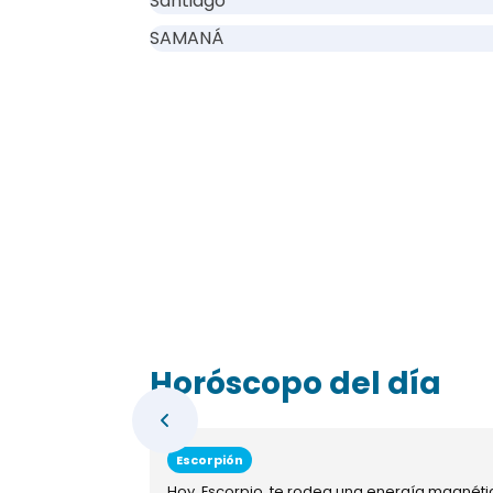
Santiago
SAMANÁ
Horóscopo del día
Escorpión
Hoy, Escorpio, te rodea una energía magnéti