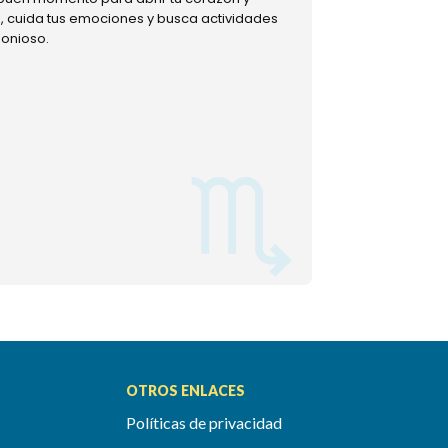
ud, cuida tus emociones y busca actividades
muestra tu lado m
monioso.
permitiéndote mom
OTROS ENLACES
Políticas de privacidad