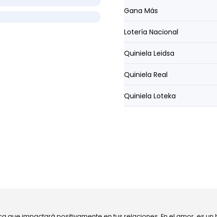
Gana Más
Lotería Nacional
Quiniela Leidsa
Quiniela Real
Quiniela Loteka
ca que impactará positivamente en tus relaciones. En el amor, es un