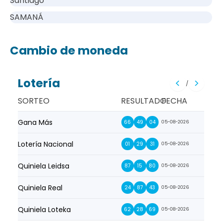
Santiago
SAMANÁ
Cambio de moneda
Lotería
/
SORTEO
RESULTADO
FECHA
Gana Más
Prim
66
49
04
05-08-2026
Lotería Nacional
La Pr
01
29
31
05-08-2026
Quiniela Leidsa
La S
87
15
80
05-08-2026
Quiniela Real
La Su
24
87
43
05-08-2026
Quiniela Loteka
Lot
62
28
69
05-08-2026