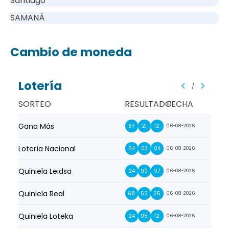
Santiago
SAMANÁ
Cambio de moneda
Lotería
/
SORTEO
RESULTADO
FECHA
Gana Más
Prim
87
21
12
06-08-2026
Lotería Nacional
La Pr
54
03
04
06-08-2026
Quiniela Leidsa
La S
24
90
97
06-08-2026
Quiniela Real
La Su
68
62
25
06-08-2026
Quiniela Loteka
Lot
24
05
12
06-08-2026