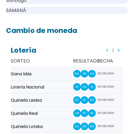
Santiago
SAMANÁ
Cambio de moneda
Lotería
/
SORTEO
RESULTADO
FECHA
Gana Más
Prim
66
49
04
05-08-2026
Lotería Nacional
La Pr
01
29
31
05-08-2026
Quiniela Leidsa
La S
87
15
80
05-08-2026
Quiniela Real
La Su
24
87
43
05-08-2026
Quiniela Loteka
Lot
62
28
69
05-08-2026