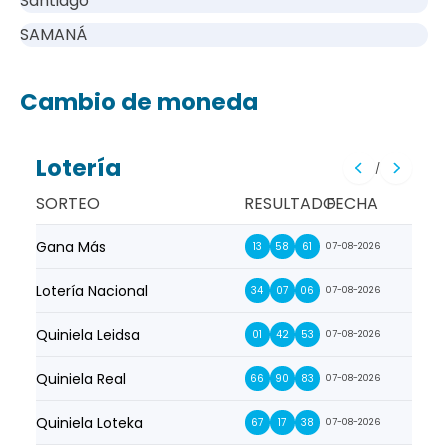
Santiago
SAMANÁ
Cambio de moneda
Lotería
/
SORTEO
RESULTADO
FECHA
Gana Más
Prim
13
58
61
07-08-2026
Lotería Nacional
La Pr
34
07
06
07-08-2026
Quiniela Leidsa
La S
01
42
53
07-08-2026
Quiniela Real
La Su
66
90
83
07-08-2026
Quiniela Loteka
Lot
67
17
38
07-08-2026