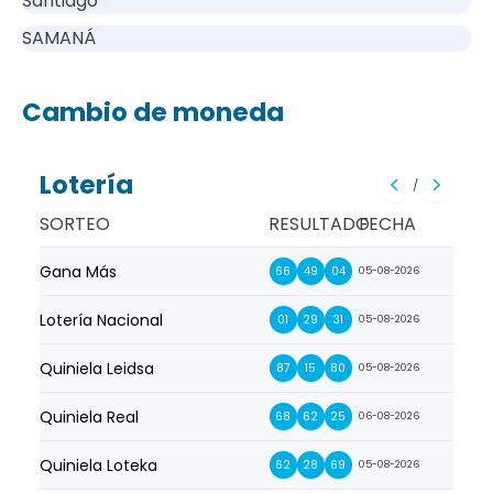
Santiago
SAMANÁ
Cambio de moneda
Lotería
/
SORTEO
RESULTADO
FECHA
Gana Más
Prim
66
49
04
05-08-2026
Lotería Nacional
La Pr
01
29
31
05-08-2026
Quiniela Leidsa
La S
87
15
80
05-08-2026
Quiniela Real
La Su
68
62
25
06-08-2026
Quiniela Loteka
Lot
62
28
69
05-08-2026