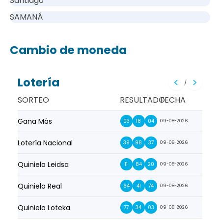
Santiago
SAMANÁ
Cambio de moneda
Lotería
/
SORTEO
RESULTADO
FECHA
Gana Más
Prim
03
18
04
09-08-2026
Lotería Nacional
La Pr
39
98
37
09-08-2026
Quiniela Leidsa
La S
11
84
20
09-08-2026
Quiniela Real
La Su
64
41
74
09-08-2026
Quiniela Loteka
Lot
77
34
03
09-08-2026