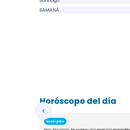
Santiago
SAMANÁ
Horóscopo del día
Escorpión
Hoy, Escorpio, te rodea una energía magnéti