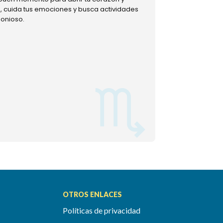
ud, cuida tus emociones y busca actividades
muestra tu lado m
monioso.
permitiéndote mom
OTROS ENLACES
Políticas de privacidad