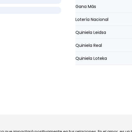
Gana Más
Lotería Nacional
Quiniela Leidsa
Quiniela Real
Quiniela Loteka
ca que impactará positivamente en tus relaciones. En el amor, es un