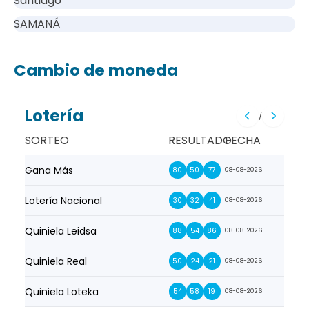
Santiago
SAMANÁ
Cambio de moneda
Lotería
/
SORTEO
RESULTADO
FECHA
Gana Más
Prim
80
50
77
08-08-2026
Lotería Nacional
La Pr
30
32
41
08-08-2026
Quiniela Leidsa
La S
88
54
86
08-08-2026
Quiniela Real
La Su
50
24
21
08-08-2026
Quiniela Loteka
Lot
54
58
19
08-08-2026