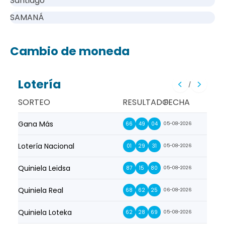
Santiago
SAMANÁ
Cambio de moneda
Lotería
/
SORTEO
RESULTADO
FECHA
Gana Más
Prim
66
49
04
05-08-2026
Lotería Nacional
La Pr
01
29
31
05-08-2026
Quiniela Leidsa
La S
87
15
80
05-08-2026
Quiniela Real
La Su
68
62
25
06-08-2026
Quiniela Loteka
Lot
62
28
69
05-08-2026