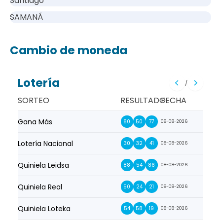
Santiago
SAMANÁ
Cambio de moneda
Lotería
/
SORTEO
RESULTADO
FECHA
Gana Más
Prim
80
50
77
08-08-2026
Lotería Nacional
La Pr
30
32
41
08-08-2026
Quiniela Leidsa
La S
88
54
86
08-08-2026
Quiniela Real
La Su
50
24
21
08-08-2026
Quiniela Loteka
Lot
54
58
19
08-08-2026