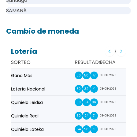
Santiago
SAMANÁ
Cambio de moneda
Lotería
/
SORTEO
RESULTADO
FECHA
Gana Más
Prim
80
50
77
08-08-2026
Lotería Nacional
La Pr
30
32
41
08-08-2026
Quiniela Leidsa
La S
88
54
86
08-08-2026
Quiniela Real
La Su
50
24
21
08-08-2026
Quiniela Loteka
Lot
54
58
19
08-08-2026