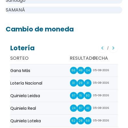
Santiago
SAMANÁ
Cambio de moneda
Lotería
/
SORTEO
RESULTADO
FECHA
Gana Más
Prim
66
49
04
05-08-2026
Lotería Nacional
La Pr
01
29
31
05-08-2026
Quiniela Leidsa
La S
87
15
80
05-08-2026
Quiniela Real
La Su
24
87
43
05-08-2026
Quiniela Loteka
Lot
62
28
69
05-08-2026