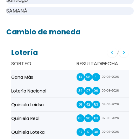
Santiago
SAMANÁ
Cambio de moneda
Lotería
/
SORTEO
RESULTADO
FECHA
Gana Más
Prim
13
58
61
07-08-2026
Lotería Nacional
La Pr
34
07
06
07-08-2026
Quiniela Leidsa
La S
01
42
53
07-08-2026
Quiniela Real
La Su
66
90
83
07-08-2026
Quiniela Loteka
Lot
67
17
38
07-08-2026